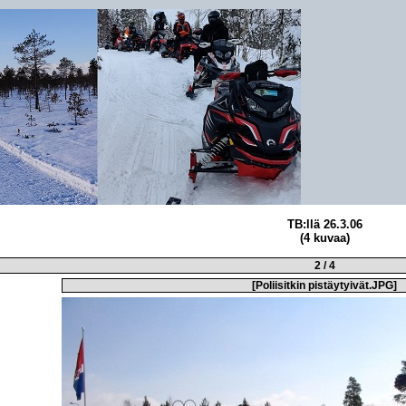
TB:llä 26.3.06
(4 kuvaa)
2 / 4
[
Poliisitkin pistäytyivät.JPG
]