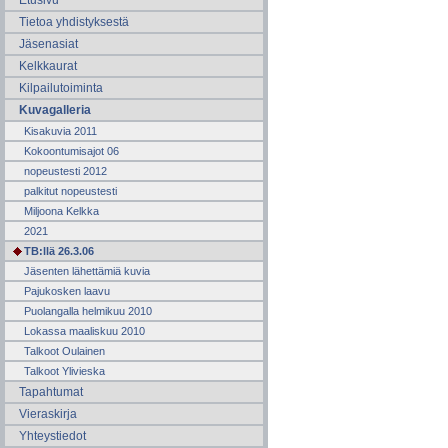
Etusivu
Tietoa yhdistyksestä
Jäsenasiat
Kelkkaurat
Kilpailutoiminta
Kuvagalleria
Kisakuvia 2011
Kokoontumisajot 06
nopeustesti 2012
palkitut nopeustesti
Miljoona Kelkka
2021
TB:llä 26.3.06
Jäsenten lähettämiä kuvia
Pajukosken laavu
Puolangalla helmikuu 2010
Lokassa maaliskuu 2010
Talkoot Oulainen
Talkoot Ylivieska
Tapahtumat
Vieraskirja
Yhteystiedot