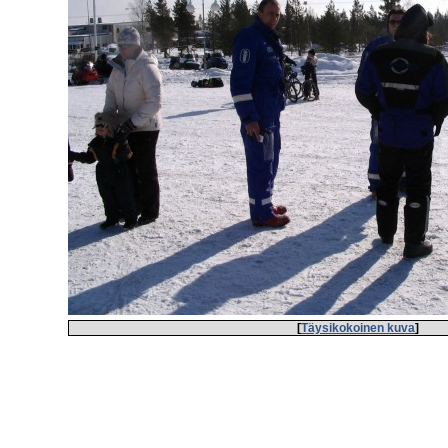
[
Täysikokoinen kuva
]