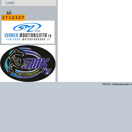
Linkit
2
7
1
2
3
2
7
©2023 Jokilaaksojen ke