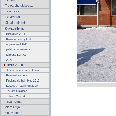
Etusivu
Tietoa yhdistyksestä
Jäsenasiat
Kelkkaurat
Kilpailutoiminta
Kuvagalleria
Kisakuvia 2011
Kokoontumisajot 06
nopeustesti 2012
palkitut nopeustesti
Miljoona Kelkka
2021
TB:llä 26.3.06
Jäsenten lähettämiä kuvia
Pajukosken laavu
Puolangalla helmikuu 2010
Lokassa maaliskuu 2010
Talkoot Oulainen
Talkoot Ylivieska
Tapahtumat
Vieraskirja
Yhteystiedot